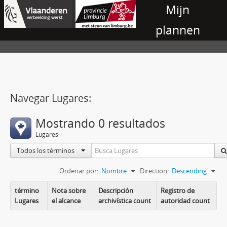
Mijn
plannen
Navegar Lugares:
Mostrando 0 resultados
Lugares
Todos los términos
Ordenar por:
Nombre
Direction:
Descending
término
Nota sobre
Descripción
Registro de
Lugares
el alcance
archivística count
autoridad count